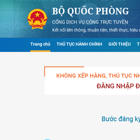
BỘ QUỐC PHÒNG
CỔNG DỊCH VỤ CÔNG TRỰC TUYẾN
Kết nối liên thông, thuận tiện, thiết thực, hiệ
Trang chủ
THỦ TỤC HÀNH CHÍNH
GIỚI THIỆU
T