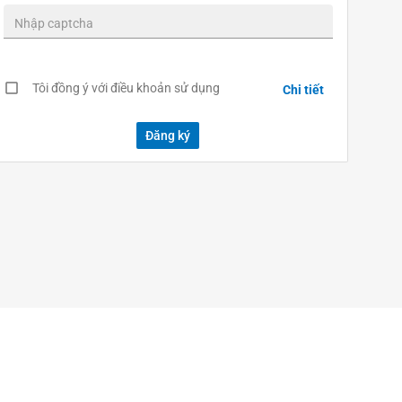
check_box_outline_blank
Tôi đồng ý với điều khoản sử dụng
Chi tiết
Đăng ký