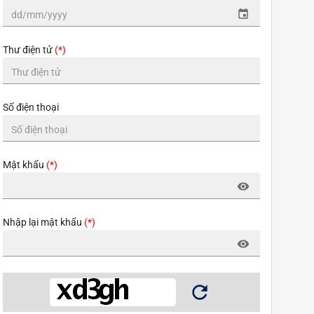
event
Thư điện tử
(*)
Số điện thoại
Mật khẩu
(*)
visibility
Nhập lại mật khẩu
(*)
visibility
refresh