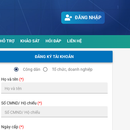
ĐĂNG NHẬP
HỖ TRỢ
KHẢO SÁT
HỎI ĐÁP
LIÊN HỆ
ĐĂNG KÝ TÀI KHOẢN
radio_button_checked
radio_button_unchecked
Công dân
Tổ chức, doanh nghiệp
Họ và tên
(*)
Số CMND/ Hộ chiếu
(*)
Ngày cấp
(*)