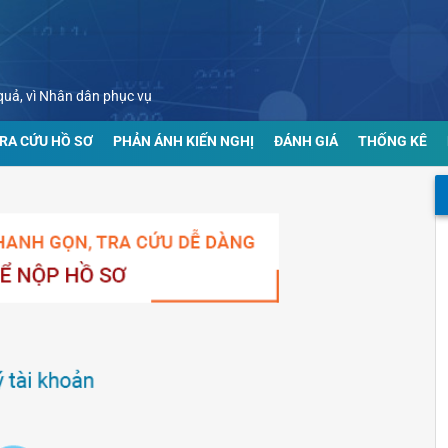
u quả, vì Nhân dân phục vụ
RA CỨU HỒ SƠ
PHẢN ÁNH KIẾN NGHỊ
ĐÁNH GIÁ
THỐNG KÊ